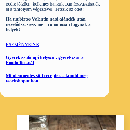
pedig jóízűen, kellemes hangulatban fogyaszthatják
el a tanfolyam végeztével! Tetszik az ötlet?
H
a tutibiztos Valentin napi ajándék után
nézelődsz, siess, mert rohamosan fogynak a
helyek!
ESEMÉNYEINK
Gyerek szülinapi helyszín: gyerekzsúr a
Foodoffice-nál
Mindenmentes süti receptek – tanuld meg
workshopunkon!