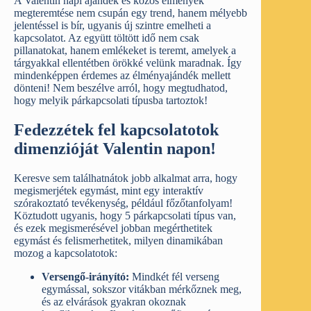
A Valentin napi ajándék és közös élmények
megteremtése nem csupán egy trend, hanem mélyebb
jelentéssel is bír, ugyanis új szintre emelheti a
kapcsolatot. Az együtt töltött idő nem csak
pillanatokat, hanem emlékeket is teremt, amelyek a
tárgyakkal ellentétben örökké velünk maradnak. Így
mindenképpen érdemes az élményajándék mellett
dönteni! Nem beszélve arról, hogy megtudhatod,
hogy melyik párkapcsolati típusba tartoztok!
Fedezzétek fel kapcsolatotok
dimenzióját Valentin napon!
Keresve sem találhatnátok jobb alkalmat arra, hogy
megismerjétek egymást, mint egy interaktív
szórakoztató tevékenység, például főzőtanfolyam!
Köztudott ugyanis, hogy 5 párkapcsolati típus van,
és ezek megismerésével jobban megérthetitek
egymást és felismerhetitek, milyen dinamikában
mozog a kapcsolatotok:
Versengő-irányító:
Mindkét fél verseng
egymással, sokszor vitákban mérkőznek meg,
és az elvárások gyakran okoznak