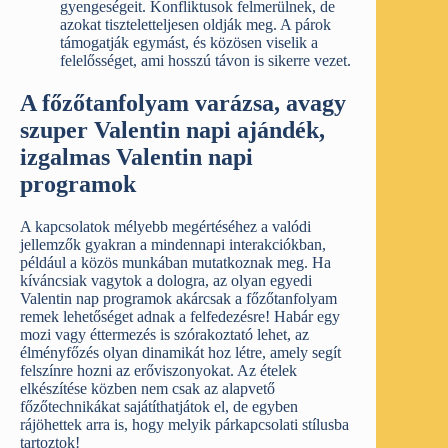
gyengeségeit. Konfliktusok felmerülnek, de
azokat tiszteletteljesen oldják meg. A párok
támogatják egymást, és közösen viselik a
felelősséget, ami hosszú távon is sikerre vezet.
A főzőtanfolyam varázsa, avagy
szuper Valentin napi ajándék,
izgalmas Valentin napi
programok
A kapcsolatok mélyebb megértéséhez a valódi
jellemzők gyakran a mindennapi interakciókban,
például a közös munkában mutatkoznak meg. Ha
kíváncsiak vagytok a dologra, az olyan egyedi
Valentin nap programok akárcsak a főzőtanfolyam
remek lehetőséget adnak a felfedezésre! Habár egy
mozi vagy éttermezés is szórakoztató lehet, az
élményfőzés olyan dinamikát hoz létre, amely segít
felszínre hozni az erőviszonyokat. Az ételek
elkészítése közben nem csak az alapvető
főzőtechnikákat sajátíthatjátok el, de egyben
rájöhettek arra is, hogy melyik párkapcsolati stílusba
tartoztok!