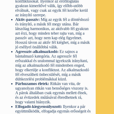
konfliktusokat. Ilyenkor az erőfitogtatás
gyakran kimerítővé válik, így előbb-utóbb
elválnak, vagy csak az egyik fél kezébe kerül
az irányító szerepe.
Aktív-passzív:
Míg az egyik fél a döntéshozó
és irányító, a másik fél megy utána. Bár
látszólag harmonikus, az aktívabb fél gyakran
azt érzi, hogy minden teher rajta van, míg a
passzív azt, hogy nem kap elég figyelmet.
Hosszú távon az aktív fél kiéghet, míg a másik
jó eséllyel önállóbbá válik.
Agresszív-alkalmazkodó:
Ez sajnos a
bántalmazó kategória. Az agresszív fél
erőszakkal és uralommal igyekszik irányítani,
míg az alkalmazkodó fél mindenben enged,
hogy elkerülje a konfliktust. Az alkalmazkodó
fél elveszítheti önbecsülését, míg a másik
dühkezelési problémákkal küzd.
Párhuzamos életek:
Ritkán van vita, de
ugyanolyan ritkán van bensőséges viszony is.
A párok általában csak egymás mellett élnek,
és az évtizedek múlásával ébredhetnek rá,
hogy valami hiányzik.
Elfogadó-kiegyensúlyozott:
Ilyenkor a pár
együttműködik, elfogadja egymás erősségeit és