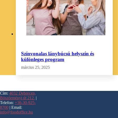
Színvonalas lánybúcsú helyszín és
különleges program
március 25, 2025
Cím:
4032 Debrecen,
Böszörményi út 212.
|
Telefon:
+36-30-925-
8700
| Email:
info@foodoffice.hu