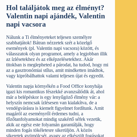
Hol találjátok meg az élményt?
Valentin napi ajándék, Valentin
napi vacsora
Nálunk a Ti élményeteket teljesen személyre
szabhatjátok! Bátran nézzetek szét a közelgő
események (pl. Valentin napi vacsora) között, és
válasszatok olyan programot, amely a legjobban illik
az ízlésetekhez és az elképzelésetekhez. Akár
titokban is meglepheted a párodat, ha tudod, hogy mi
az a gasztronómiai stílus, amit mindketten imádtok,
vagy kipróbálhattok valami teljesen újat és egyedit.
Valentin napja környékén a Food Office konyhája
igazi kis romantikus fészekké avanzsálódik át, ahol
már a belépéskor is egy lenyűgöző élmény vár: a
helyszín nemcsak ízlésesen van kialakítva, de a
vendégvárásra is kiemelt figyelmet fordítunk. Amit
magáról az eseményről érdemes tudni, a
főzőtanfolyamokat mindig szakértő séfek vezetik,
akik az egész este folyamán garantálják, hogy
minden fogás tökéletesre sikerüljön. A közös
sikeretek gyümölcsét, avagy az elkészült fogásokat